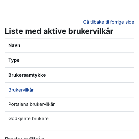
Gå til hovedinnhold
Gå tilbake til forrige side
Liste med aktive brukervilkår
Navn
Type
Brukersamtykke
Brukervilkår
Portalens brukervilkår
Godkjente brukere