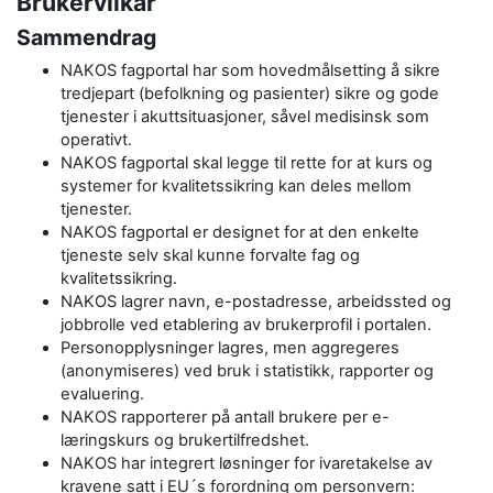
Brukervilkår
Sammendrag
NAKOS fagportal har som hovedmålsetting å sikre
tredjepart (befolkning og pasienter) sikre og gode
tjenester i akuttsituasjoner, såvel medisinsk som
operativt.
NAKOS fagportal skal legge til rette for at kurs og
systemer for kvalitetssikring kan deles mellom
tjenester.
NAKOS fagportal er designet for at den enkelte
tjeneste selv skal kunne forvalte fag og
kvalitetssikring.
NAKOS lagrer navn, e-postadresse, arbeidssted og
jobbrolle ved etablering av brukerprofil i portalen.
Personopplysninger lagres, men aggregeres
(anonymiseres) ved bruk i statistikk, rapporter og
evaluering.
NAKOS rapporterer på antall brukere per e-
læringskurs og brukertilfredshet.
NAKOS har integrert løsninger for ivaretakelse av
kravene satt i EU´s forordning om personvern: