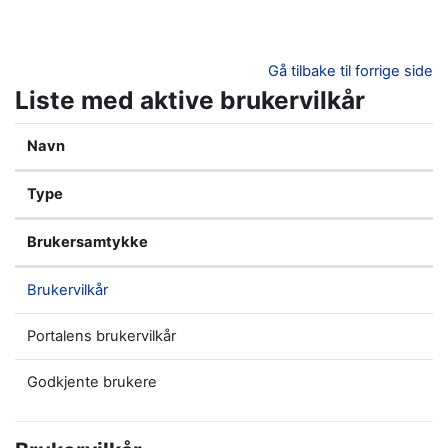
Gå til hovedinnhold
Gå tilbake til forrige side
Liste med aktive brukervilkår
Navn
Type
Brukersamtykke
Brukervilkår
Portalens brukervilkår
Godkjente brukere