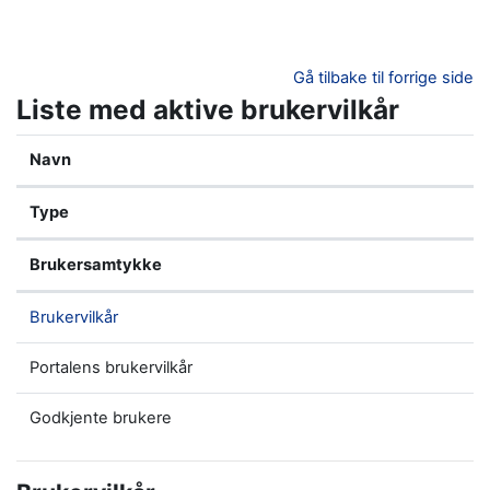
Gå til hovedinnhold
Gå tilbake til forrige side
Liste med aktive brukervilkår
Navn
Type
Brukersamtykke
Brukervilkår
Portalens brukervilkår
Godkjente brukere