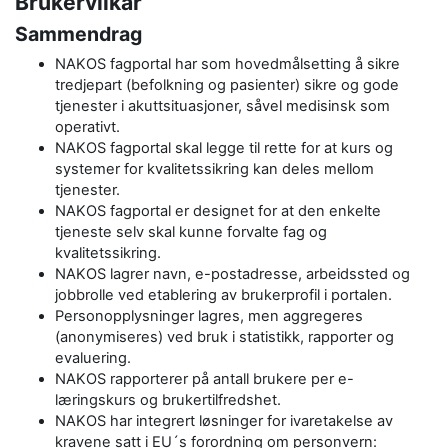
Brukervilkår
Sammendrag
NAKOS fagportal har som hovedmålsetting å sikre
tredjepart (befolkning og pasienter) sikre og gode
tjenester i akuttsituasjoner, såvel medisinsk som
operativt.
NAKOS fagportal skal legge til rette for at kurs og
systemer for kvalitetssikring kan deles mellom
tjenester.
NAKOS fagportal er designet for at den enkelte
tjeneste selv skal kunne forvalte fag og
kvalitetssikring.
NAKOS lagrer navn, e-postadresse, arbeidssted og
jobbrolle ved etablering av brukerprofil i portalen.
Personopplysninger lagres, men aggregeres
(anonymiseres) ved bruk i statistikk, rapporter og
evaluering.
NAKOS rapporterer på antall brukere per e-
læringskurs og brukertilfredshet.
NAKOS har integrert løsninger for ivaretakelse av
kravene satt i EU´s forordning om personvern: