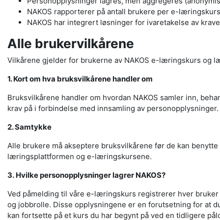
Personopplysninger lagres, men aggregeres (anonymisere
NAKOS rapporterer på antall brukere per e-læringskurs 
NAKOS har integrert løsninger for ivaretakelse av krav
Alle brukervilkårene
Vilkårene gjelder for brukerne av NAKOS e-læringskurs og læ
1. Kort om hva bruksvilkårene handler om
Bruksvilkårene handler om hvordan NAKOS samler inn, behandl
krav på i forbindelse med innsamling av personopplysninger.
2. Samtykke
Alle brukere må akseptere bruksvilkårene før de kan benytte 
læringsplattformen og e-læringskursene.
3. Hvilke personopplysninger lagrer NAKOS?
Ved påmelding til våre e-læringskurs registrerer hver bruke
og jobbrolle. Disse opplysningene er en forutsetning for at du
kan fortsette på et kurs du har begynt på ved en tidligere p