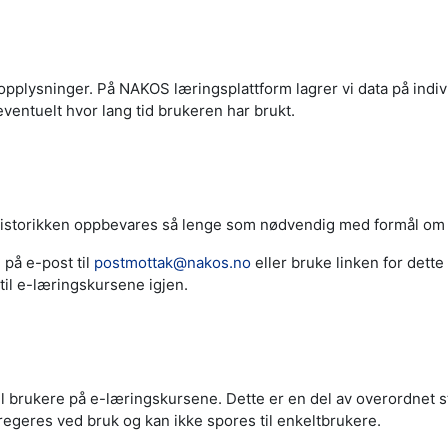
ysninger. På NAKOS læringsplattform lagrer vi data på individn
entuelt hvor lang tid brukeren har brukt.
. Historikken oppbevares så lenge som nødvendig med formål om å
 på e-post til
postmottak@nakos.no
eller bruke linken for dette 
g til e-læringskursene igjen.
ll brukere på e-læringskursene. Dette er en del av overordnet s
egeres ved bruk og kan ikke spores til enkeltbrukere.