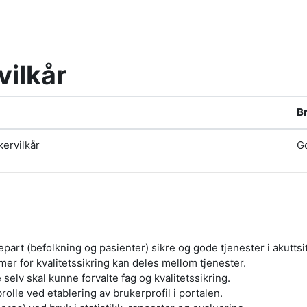
vilkår
B
kervilkår
G
art (befolkning og pasienter) sikre og gode tjenester i akuttsi
emer for kvalitetssikring kan deles mellom tjenester.
selv skal kunne forvalte fag og kvalitetssikring.
lle ved etablering av brukerprofil i portalen.