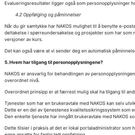
Evalueringsresultater ligger også som personopplysninger h
4.2 Oppfølging og påminnelser
Når du gir samtykke har NAKOS mulighet til å benytte e-postadr
deltakelse i spørreundersøkelse og prosjekter som har som må
versjoner av kurs.
Det kan også være at vi sender deg en automatisk påminnelse
5. Hvem har tilgang til personopplysningene?
NAKOS er ansvarlig for behandlingen av personopplysningene.
overordnet nivå.
Overordnet prinsipp er at færrest mulig skal ha tilgang til an
Tjenester som har en brukeravtale med NAKOS kan selv utvikl
Dette er en del av tjenestenes kvalitetssikringssystem som er 
Den enkelte tjeneste har inngått brukeravtale med NAKOS so
Dette tilsier i praksis at det er lokal portaladministrator som 
egne ansatte for faglig tett oppfølging.