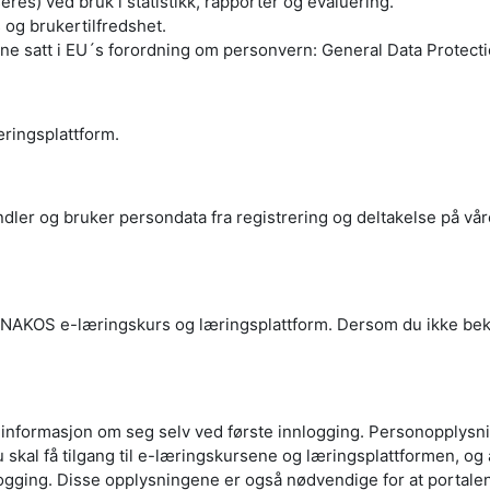
s) ved bruk i statistikk, rapporter og evaluering.
og brukertilfredshet.
ene satt i EU´s forordning om personvern: General Data Protect
ringsplattform.
er og bruker persondata fra registrering og deltakelse på vår
NAKOS e-læringskurs og læringsplattform. Dersom du ikke bekreft
r informasjon om seg selv ved første innlogging. Personopplys
 skal få tilgang til e-læringskursene og læringsplattformen, og a
ålogging. Disse opplysningene er også nødvendige for at portal