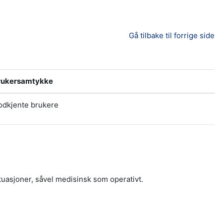
Gå tilbake til forrige side
rukersamtykke
odkjente brukere
tuasjoner, såvel medisinsk som operativt.