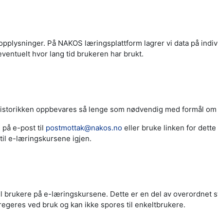
ysninger. På NAKOS læringsplattform lagrer vi data på individn
entuelt hvor lang tid brukeren har brukt.
. Historikken oppbevares så lenge som nødvendig med formål om å
 på e-post til
postmottak@nakos.no
eller bruke linken for dette 
g til e-læringskursene igjen.
ll brukere på e-læringskursene. Dette er en del av overordnet s
egeres ved bruk og kan ikke spores til enkeltbrukere.