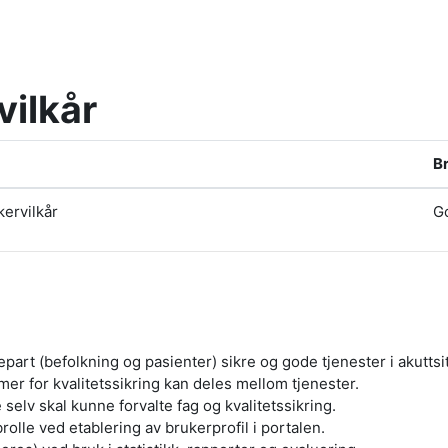
vilkår
B
kervilkår
G
art (befolkning og pasienter) sikre og gode tjenester i akuttsi
emer for kvalitetssikring kan deles mellom tjenester.
selv skal kunne forvalte fag og kvalitetssikring.
lle ved etablering av brukerprofil i portalen.