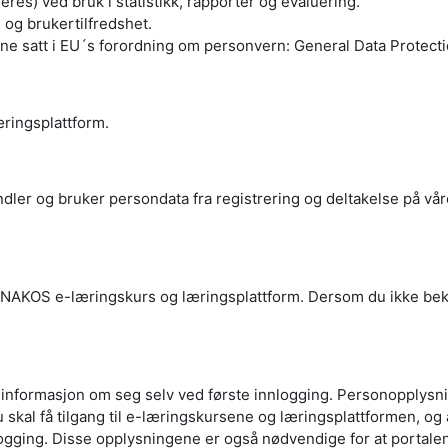
s) ved bruk i statistikk, rapporter og evaluering.
og brukertilfredshet.
ene satt i EU´s forordning om personvern: General Data Protect
ringsplattform.
er og bruker persondata fra registrering og deltakelse på vår
NAKOS e-læringskurs og læringsplattform. Dersom du ikke bekreft
r informasjon om seg selv ved første innlogging. Personopplys
 skal få tilgang til e-læringskursene og læringsplattformen, og a
ålogging. Disse opplysningene er også nødvendige for at portal