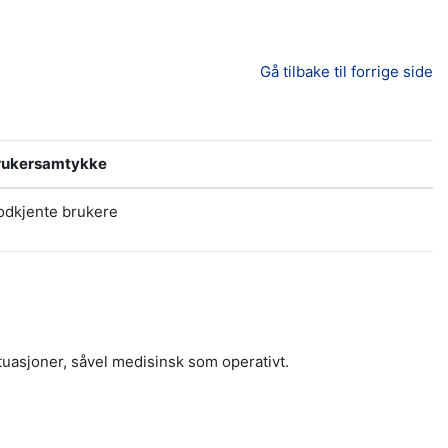
Gå tilbake til forrige side
rukersamtykke
odkjente brukere
tuasjoner, såvel medisinsk som operativt.