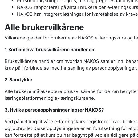
Personopplysninger lagres, men aggregeres (anonymisere
NAKOS rapporterer på antall brukere per e-læringskurs 
NAKOS har integrert løsninger for ivaretakelse av krav
Alle brukervilkårene
Vilkårene gjelder for brukerne av NAKOS e-læringskurs og læ
1. Kort om hva bruksvilkårene handler om
Bruksvilkårene handler om hvordan NAKOS samler inn, behandl
krav på i forbindelse med innsamling av personopplysninger.
2. Samtykke
Alle brukere må akseptere bruksvilkårene før de kan benytte 
læringsplattformen og e-læringskursene.
3. Hvilke personopplysninger lagrer NAKOS?
Ved påmelding til våre e-læringskurs registrerer hver bruke
og jobbrolle. Disse opplysningene er en forutsetning for at du
kan fortsette på et kurs du har begynt på ved en tidligere p