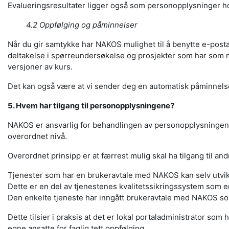
Evalueringsresultater ligger også som personopplysninger h
4.2 Oppfølging og påminnelser
Når du gir samtykke har NAKOS mulighet til å benytte e-postadr
deltakelse i spørreundersøkelse og prosjekter som har som må
versjoner av kurs.
Det kan også være at vi sender deg en automatisk påminnelse
5. Hvem har tilgang til personopplysningene?
NAKOS er ansvarlig for behandlingen av personopplysningene.
overordnet nivå.
Overordnet prinsipp er at færrest mulig skal ha tilgang til an
Tjenester som har en brukeravtale med NAKOS kan selv utvikl
Dette er en del av tjenestenes kvalitetssikringssystem som er 
Den enkelte tjeneste har inngått brukeravtale med NAKOS so
Dette tilsier i praksis at det er lokal portaladministrator som 
egne ansatte for faglig tett oppfølging.