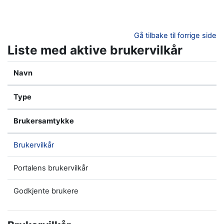
Gå til hovedinnhold
Gå tilbake til forrige side
Liste med aktive brukervilkår
Navn
Type
Brukersamtykke
Brukervilkår
Portalens brukervilkår
Godkjente brukere