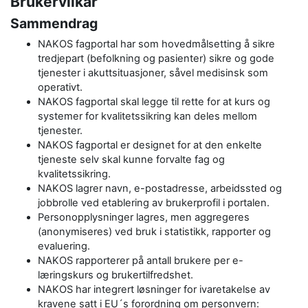
Brukervilkår
Sammendrag
NAKOS fagportal har som hovedmålsetting å sikre
tredjepart (befolkning og pasienter) sikre og gode
tjenester i akuttsituasjoner, såvel medisinsk som
operativt.
NAKOS fagportal skal legge til rette for at kurs og
systemer for kvalitetssikring kan deles mellom
tjenester.
NAKOS fagportal er designet for at den enkelte
tjeneste selv skal kunne forvalte fag og
kvalitetssikring.
NAKOS lagrer navn, e-postadresse, arbeidssted og
jobbrolle ved etablering av brukerprofil i portalen.
Personopplysninger lagres, men aggregeres
(anonymiseres) ved bruk i statistikk, rapporter og
evaluering.
NAKOS rapporterer på antall brukere per e-
læringskurs og brukertilfredshet.
NAKOS har integrert løsninger for ivaretakelse av
kravene satt i EU´s forordning om personvern: