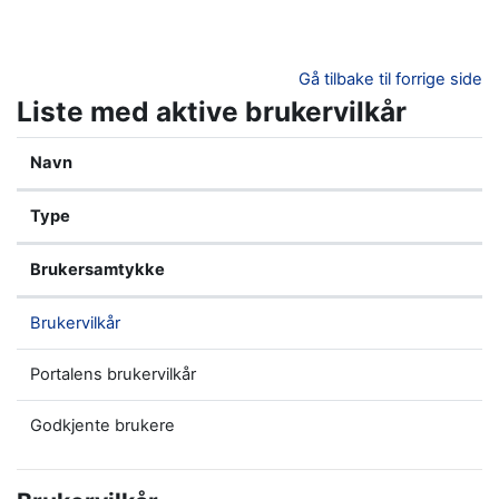
Gå til hovedinnhold
Gå tilbake til forrige side
Liste med aktive brukervilkår
Navn
Type
Brukersamtykke
Brukervilkår
Portalens brukervilkår
Godkjente brukere