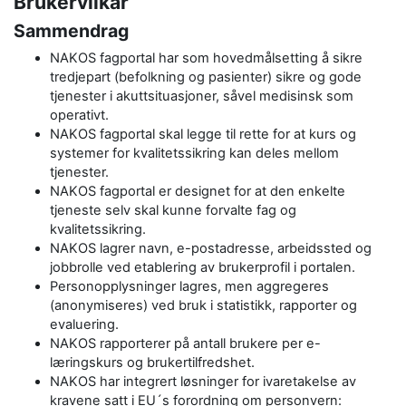
Brukervilkår
Sammendrag
NAKOS fagportal har som hovedmålsetting å sikre
tredjepart (befolkning og pasienter) sikre og gode
tjenester i akuttsituasjoner, såvel medisinsk som
operativt.
NAKOS fagportal skal legge til rette for at kurs og
systemer for kvalitetssikring kan deles mellom
tjenester.
NAKOS fagportal er designet for at den enkelte
tjeneste selv skal kunne forvalte fag og
kvalitetssikring.
NAKOS lagrer navn, e-postadresse, arbeidssted og
jobbrolle ved etablering av brukerprofil i portalen.
Personopplysninger lagres, men aggregeres
(anonymiseres) ved bruk i statistikk, rapporter og
evaluering.
NAKOS rapporterer på antall brukere per e-
læringskurs og brukertilfredshet.
NAKOS har integrert løsninger for ivaretakelse av
kravene satt i EU´s forordning om personvern: