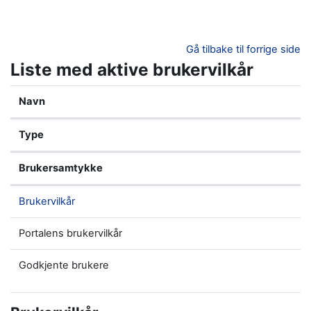
Gå til hovedinnhold
Gå tilbake til forrige side
Liste med aktive brukervilkår
Navn
Type
Brukersamtykke
Brukervilkår
Portalens brukervilkår
Godkjente brukere