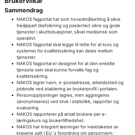
Brukervilkår
Sammendrag
NAKOS fagportal har som hovedmålsetting å sikre
tredjepart (befolkning og pasienter) sikre og gode
tjenester i akuttsituasjoner, såvel medisinsk som
operativt.
NAKOS fagportal skal legge til rette for at kurs og
systemer for kvalitetssikring kan deles mellom
tjenester.
NAKOS fagportal er designet for at den enkelte
tjeneste selv skal kunne forvalte fag og
kvalitetssikring.
NAKOS lagrer navn, e-postadresse, arbeidssted og
jobbrolle ved etablering av brukerprofil i portalen.
Personopplysninger lagres, men aggregeres
(anonymiseres) ved bruk i statistikk, rapporter og
evaluering.
NAKOS rapporterer på antall brukere per e-
læringskurs og brukertilfredshet.
NAKOS har integrert løsninger for ivaretakelse av
kravene satt i EU´s forordning om personvern: