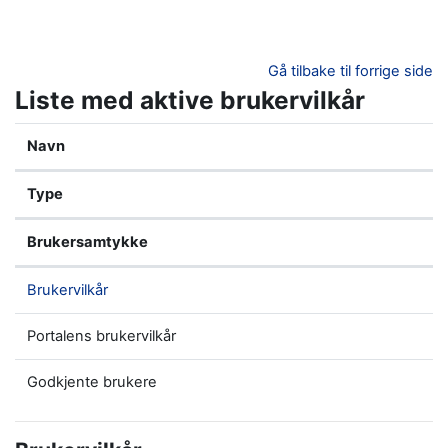
Gå til hovedinnhold
Gå tilbake til forrige side
Liste med aktive brukervilkår
Navn
Type
Brukersamtykke
Brukervilkår
Portalens brukervilkår
Godkjente brukere