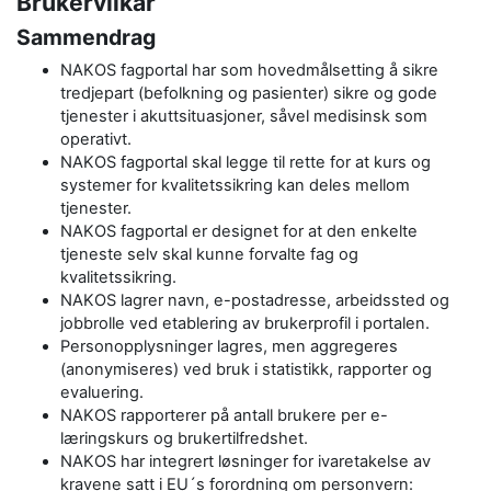
Brukervilkår
Sammendrag
NAKOS fagportal har som hovedmålsetting å sikre
tredjepart (befolkning og pasienter) sikre og gode
tjenester i akuttsituasjoner, såvel medisinsk som
operativt.
NAKOS fagportal skal legge til rette for at kurs og
systemer for kvalitetssikring kan deles mellom
tjenester.
NAKOS fagportal er designet for at den enkelte
tjeneste selv skal kunne forvalte fag og
kvalitetssikring.
NAKOS lagrer navn, e-postadresse, arbeidssted og
jobbrolle ved etablering av brukerprofil i portalen.
Personopplysninger lagres, men aggregeres
(anonymiseres) ved bruk i statistikk, rapporter og
evaluering.
NAKOS rapporterer på antall brukere per e-
læringskurs og brukertilfredshet.
NAKOS har integrert løsninger for ivaretakelse av
kravene satt i EU´s forordning om personvern: