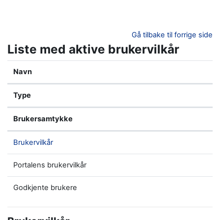
Gå til hovedinnhold
Gå tilbake til forrige side
Liste med aktive brukervilkår
Navn
Type
Brukersamtykke
Brukervilkår
Portalens brukervilkår
Godkjente brukere