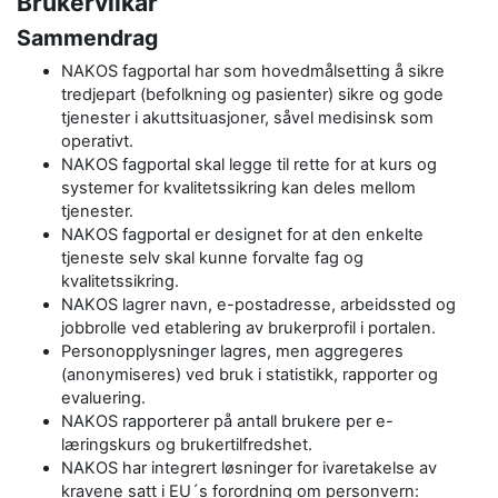
Brukervilkår
Sammendrag
NAKOS fagportal har som hovedmålsetting å sikre
tredjepart (befolkning og pasienter) sikre og gode
tjenester i akuttsituasjoner, såvel medisinsk som
operativt.
NAKOS fagportal skal legge til rette for at kurs og
systemer for kvalitetssikring kan deles mellom
tjenester.
NAKOS fagportal er designet for at den enkelte
tjeneste selv skal kunne forvalte fag og
kvalitetssikring.
NAKOS lagrer navn, e-postadresse, arbeidssted og
jobbrolle ved etablering av brukerprofil i portalen.
Personopplysninger lagres, men aggregeres
(anonymiseres) ved bruk i statistikk, rapporter og
evaluering.
NAKOS rapporterer på antall brukere per e-
læringskurs og brukertilfredshet.
NAKOS har integrert løsninger for ivaretakelse av
kravene satt i EU´s forordning om personvern: