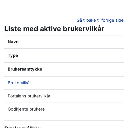
Gå til hovedinnhold
Gå tilbake til forrige side
Liste med aktive brukervilkår
Navn
Type
Brukersamtykke
Brukervilkår
Portalens brukervilkår
Godkjente brukere