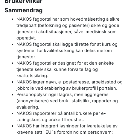
Brukervilkår
Sammendrag
NAKOS fagportal har som hovedmålsetting å sikre
tredjepart (befolkning og pasienter) sikre og gode
tjenester i akuttsituasjoner, såvel medisinsk som
operativt.
NAKOS fagportal skal legge til rette for at kurs og
systemer for kvalitetssikring kan deles mellom
tjenester.
NAKOS fagportal er designet for at den enkelte
tjeneste selv skal kunne forvalte fag og
kvalitetssikring.
NAKOS lagrer navn, e-postadresse, arbeidssted og
jobbrolle ved etablering av brukerprofil i portalen.
Personopplysninger lagres, men aggregeres
(anonymiseres) ved bruk i statistikk, rapporter og
evaluering.
NAKOS rapporterer på antall brukere per e-
læringskurs og brukertilfredshet.
NAKOS har integrert løsninger for ivaretakelse av
kravene satt i EU´s forordning om personvern: