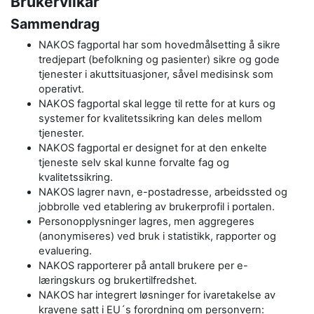
Brukervilkår
Sammendrag
NAKOS fagportal har som hovedmålsetting å sikre
tredjepart (befolkning og pasienter) sikre og gode
tjenester i akuttsituasjoner, såvel medisinsk som
operativt.
NAKOS fagportal skal legge til rette for at kurs og
systemer for kvalitetssikring kan deles mellom
tjenester.
NAKOS fagportal er designet for at den enkelte
tjeneste selv skal kunne forvalte fag og
kvalitetssikring.
NAKOS lagrer navn, e-postadresse, arbeidssted og
jobbrolle ved etablering av brukerprofil i portalen.
Personopplysninger lagres, men aggregeres
(anonymiseres) ved bruk i statistikk, rapporter og
evaluering.
NAKOS rapporterer på antall brukere per e-
læringskurs og brukertilfredshet.
NAKOS har integrert løsninger for ivaretakelse av
kravene satt i EU´s forordning om personvern: