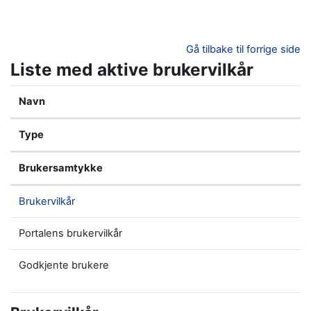
Gå til hovedinnhold
Gå tilbake til forrige side
Liste med aktive brukervilkår
Navn
Type
Brukersamtykke
Brukervilkår
Portalens brukervilkår
Godkjente brukere