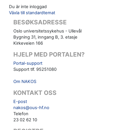
Du är inte inloggad
Växla till standardtemat
BESØKSADRESSE
Oslo universitetssykehus - Ullevål
Bygning 31, inngang B, 3. etasje
Kirkeveien 166
HJELP MED PORTALEN?
Portal-support
Support tlf. 95251080
Om NAKOS
KONTAKT OSS
E-post
nakos@ous-hf.no
Telefon
23 02 62 10