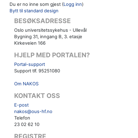
Du er no inne som gjest (
Logg inn
)
Bytt til standard design
BESØKSADRESSE
Oslo universitetssykehus - Ullevål
Bygning 31, inngang B, 3. etasje
Kirkeveien 166
HJELP MED PORTALEN?
Portal-support
Support tlf. 95251080
Om NAKOS
KONTAKT OSS
E-post
nakos@ous-hf.no
Telefon
23 02 62 10
REGISTRE