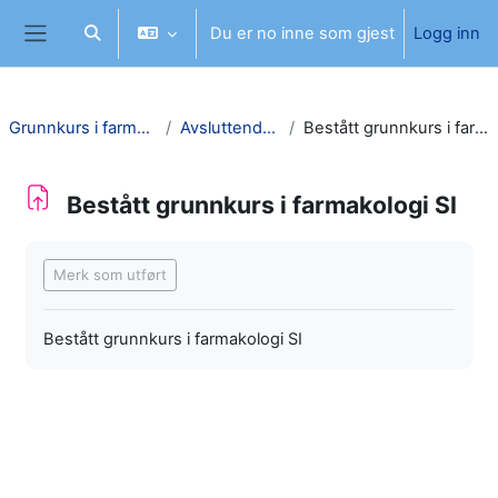
Gå til hovudinnhaldet
Du er no inne som gjest
Logg inn
Veksle inndata for søk
Sidepanel
Grunnkurs i farmakologi SI
Avsluttende prøve
Bestått grunnkurs i farmakologi SI
Bestått grunnkurs i farmakologi SI
Fullføringsbetingelser
Merk som utført
Bestått grunnkurs i farmakologi SI