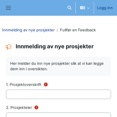
Gå til hovedinnhold
Logg inn
Veksle inndata for søk
Sidepanel
Innmelding av nye prosjekter
Fullfør en Feedback
Innmelding av nye prosjekter
Fullføringsbetingelser
Her melder du inn nye prosjekter slik at vi kan legge
dem inn i oversikten.
(Obligatorisk felt)
1.
Prosjektoverskrift
(Obligatorisk felt)
2.
Prosjekteier