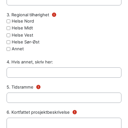
(Obligatorisk felt)
3.
Regional tilhørighet
(Obligatorisk felt)
3.
Regional tilhørighet
Helse Nord
Helse Midt
Helse Vest
Helse Sør-Øst
Annet
4.
Hvis annet, skriv her:
(Obligatorisk felt)
5.
Tidsramme
(Obligatorisk felt)
6.
Kortfattet prosjektbeskrivelse