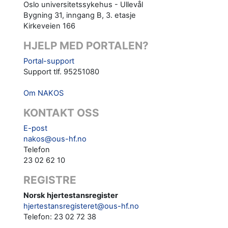
Oslo universitetssykehus - Ullevål
Bygning 31, inngang B, 3. etasje
Kirkeveien 166
HJELP MED PORTALEN?
Portal-support
Support tlf. 95251080
Om NAKOS
KONTAKT OSS
E-post
nakos@ous-hf.no
Telefon
23 02 62 10
REGISTRE
Norsk hjertestansregister
hjertestansregisteret@ous-hf.no
Telefon: 23 02 72 38