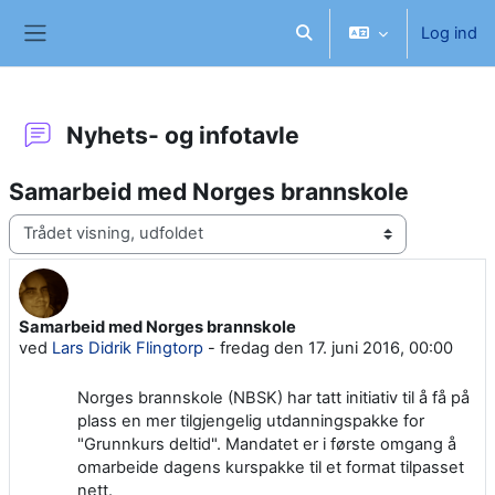
Gå til hovedindhold
Log ind
Skift søgeindput
Sidepanel
Nyhets- og infotavle
Samarbeid med Norges brannskole
Visningsform
Samarbeid med Norges brannskole
Antal besvarelser: 0
ved
Lars Didrik Flingtorp
-
fredag den 17. juni 2016, 00:00
Norges brannskole (NBSK) har tatt initiativ til å få på
plass en mer tilgjengelig utdanningspakke for
"Grunnkurs deltid". Mandatet er i første omgang å
omarbeide dagens kurspakke til et format tilpasset
nett.