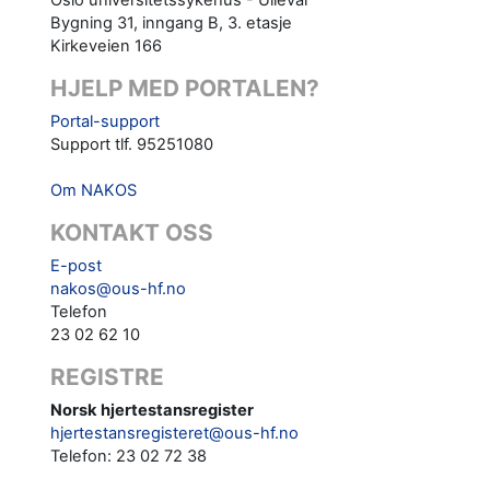
Bygning 31, inngang B, 3. etasje
Kirkeveien 166
HJELP MED PORTALEN?
Portal-support
Support tlf. 95251080
Om NAKOS
KONTAKT OSS
E-post
nakos@ous-hf.no
Telefon
23 02 62 10
REGISTRE
Norsk hjertestansregister
hjertestansregisteret@ous-hf.no
Telefon: 23 02 72 38