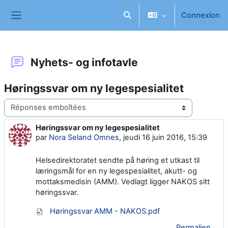
Passer au contenu principal
Connexion
Activer/désactiver la saisie d
Panneau latéral
Nyhets- og infotavle
Høringssvar om ny legespesialitet
Type d’affichage
Høringssvar om ny legespesialitet
Nombre de réponses : 0
par
Nora Seland Omnes
,
jeudi 16 juin 2016, 15:39
Helsedirektoratet sendte på høring et utkast til
læringsmål for en ny legespesialitet, akutt- og
mottaksmedisin (AMM). Vedlagt ligger NAKOS sitt
høringssvar.
Høringssvar AMM - NAKOS.pdf
Permalien