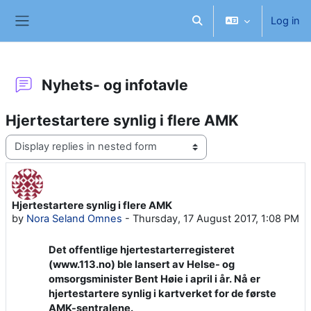
Skip to main content
Log in
Toggle search input
Side panel
Nyhets- og infotavle
Hjertestartere synlig i flere AMK
Display mode
Hjertestartere synlig i flere AMK
Number of replies: 0
by
Nora Seland Omnes
-
Thursday, 17 August 2017, 1:08 PM
Det offentlige hjertestarterregisteret
(www.113.no) ble lansert av Helse- og
omsorgsminister Bent Høie i april i år. Nå er
hjertestartere synlig i kartverket for de første
AMK-sentralene.