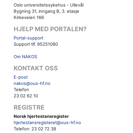
Oslo universitetssykehus - Ullevål
Bygning 31, inngang B, 3. etasje
Kirkeveien 166
HJELP MED PORTALEN?
Portal-support
Support tlf. 95251080
Om NAKOS
KONTAKT OSS
E-post
nakos@ous-hf.no
Telefon
23 02 62 10
REGISTRE
Norsk hjertestansregister
hjertestansregisteret@ous-hf.no
Telefon: 23 02 72 38