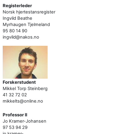
Registerleder
Norsk hjertestansregister
Ingvild Beathe
Myrhaugen Tjelmeland
95 80 14 90
ingvild@nakos.no
Forskerstudent
Mikkel Torp Steinberg
41 32 72 02
mikkelts@online.no
Professor II
Jo Kramer-Johansen
97 53 94 29
jo.kramer-