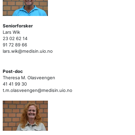
Seniorforsker
Lars Wik
23 02 62 14
91 72 89 66
lars.wik@medisin.uio.no
Post-doc
Theresa M. Olasveengen
41 41 99 30
t.m.olasveengen@medisin.uio.no