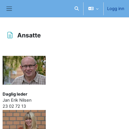
Gå til hovedinnhold
Logg inn
Veksle inndata for søk
Sidepanel
Ansatte
Fullføringsbetingelser
Daglig leder
Jan Erik Nilsen
23 02 72 13