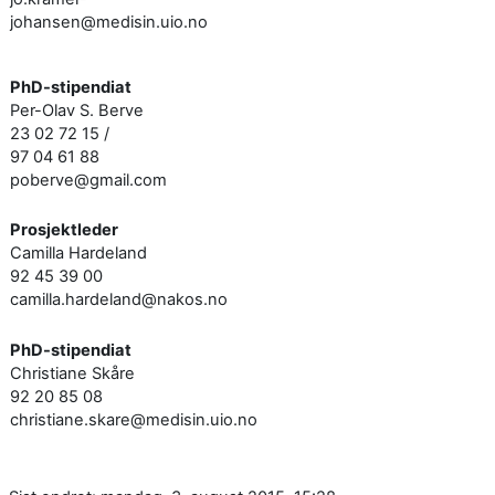
johansen@medisin.uio.no
PhD-stipendiat
Per-Olav S. Berve
23 02 72 15 /
97 04 61 88
poberve@gmail.com
Prosjektleder
Camilla Hardeland
92 45 39 00
camilla.hardeland@nakos.no
PhD-stipendiat
Christiane Skåre
92 20 85 08
christiane.skare@medisin.uio.no