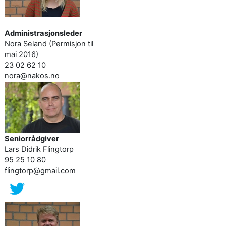
Administrasjonsleder
Nora Seland (Permisjon til
mai 2016)
23 02 62 10
nora@nakos.no
Se
niorrådgiver
Lars Didrik Flingtorp
95 25 10 80
flingtorp@gmail.com