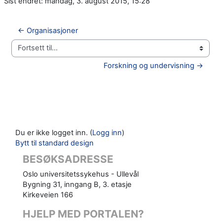
Sist endret: mandag, 3. august 2015, 15:28
← Organisasjoner
Fortsett til...
Forskning og undervisning →
Du er ikke logget inn. (
Logg inn
)
Bytt til standard design
BESØKSADRESSE
Oslo universitetssykehus - Ullevål
Bygning 31, inngang B, 3. etasje
Kirkeveien 166
HJELP MED PORTALEN?