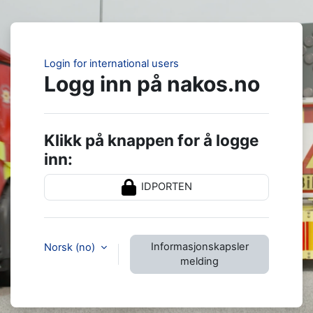
Gå til hovedinnhold
Login for international users
Logg inn på nakos.no
Klikk på knappen for å logge
inn:
IDPORTEN
Informasjonskapsler
Norsk ‎(no)‎
melding