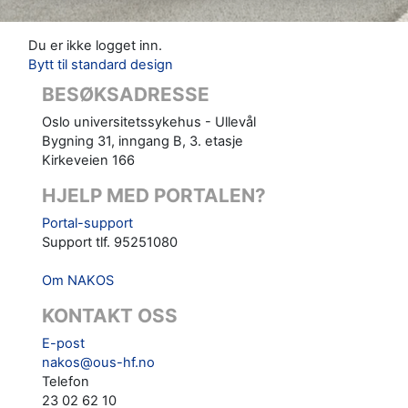
Du er ikke logget inn.
Bytt til standard design
BESØKSADRESSE
Oslo universitetssykehus - Ullevål
Bygning 31, inngang B, 3. etasje
Kirkeveien 166
HJELP MED PORTALEN?
Portal-support
Support tlf. 95251080
Om NAKOS
KONTAKT OSS
E-post
nakos@ous-hf.no
Telefon
23 02 62 10