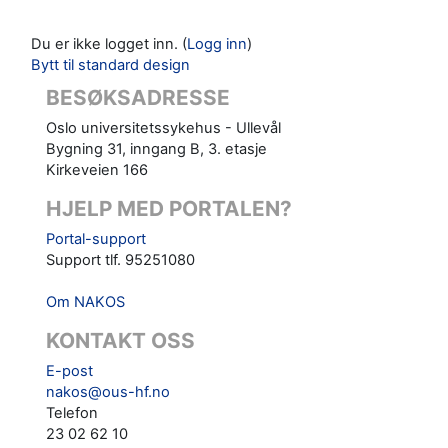
Du er ikke logget inn. (
Logg inn
)
Bytt til standard design
BESØKSADRESSE
Oslo universitetssykehus - Ullevål
Bygning 31, inngang B, 3. etasje
Kirkeveien 166
HJELP MED PORTALEN?
Portal-support
Support tlf. 95251080
Om NAKOS
KONTAKT OSS
E-post
nakos@ous-hf.no
Telefon
23 02 62 10