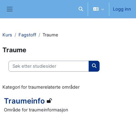
Gå til hovedinnhold
Logg inn
Veksle inndata for søk
Sidepanel
Kurs
Fagstoff
Traume
Traume
Søk etter studiesider
Søk etter studieside
Kategori for traumerelaterte områder
Traumeinfo
Område for traumeinformasjon