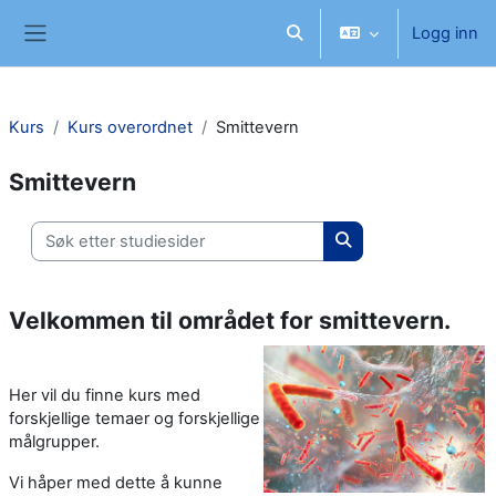
Gå til hovedinnhold
Logg inn
Veksle inndata for søk
Sidepanel
Kurs
Kurs overordnet
Smittevern
Smittevern
Søk etter studiesider
Søk etter studieside
Velkommen til området for smittevern.
Her vil du finne kurs med
forskjellige temaer og forskjellige
målgrupper.
Vi håper med dette å kunne