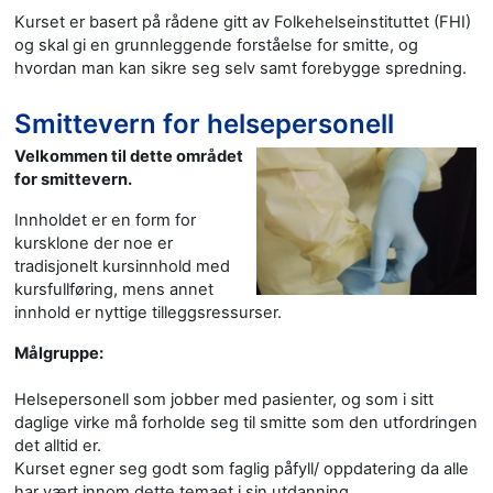
Kurset er basert på rådene gitt av Folkehelseinstituttet (FHI)
og skal gi en grunnleggende forståelse for smitte, og
hvordan man kan sikre seg selv samt forebygge spredning.
Smittevern for helsepersonell
Velkommen til dette området
for smittevern.
Innholdet er en form for
kursklone der noe er
tradisjonelt kursinnhold med
kursfullføring, mens annet
innhold er nyttige tilleggsressurser.
Målgruppe:
Helsepersonell som jobber med pasienter, og som i sitt
daglige virke må forholde seg til smitte som den utfordringen
det alltid er.
Kurset egner seg godt som faglig påfyll/ oppdatering da alle
har vært innom dette temaet i sin utdanning.