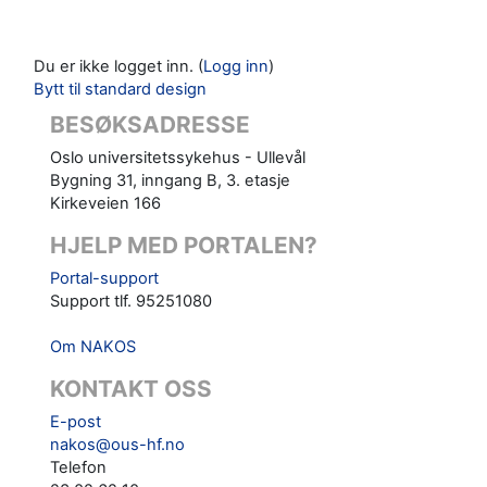
Du er ikke logget inn. (
Logg inn
)
Bytt til standard design
BESØKSADRESSE
Oslo universitetssykehus - Ullevål
Bygning 31, inngang B, 3. etasje
Kirkeveien 166
HJELP MED PORTALEN?
Portal-support
Support tlf. 95251080
Om NAKOS
KONTAKT OSS
E-post
nakos@ous-hf.no
Telefon