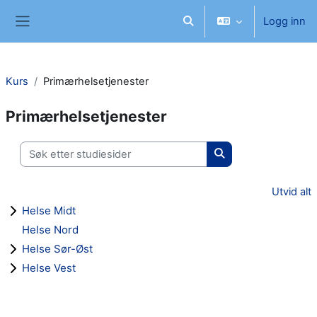
Gå til hovedinnhold
Logg inn
Veksle inndata for søk
Sidepanel
Kurs
Primærhelsetjenester
Primærhelsetjenester
Søk etter studiesider
Søk etter studieside
Utvid alt
Helse Midt
Helse Nord
Helse Sør-Øst
Helse Vest