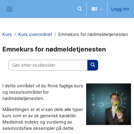
Gå til hovedinnhold
Logg inn
Veksle inndata for søk
Sidepanel
Kurs
Kurs overordnet
Emnekurs for nødmeldetjenesten
Emnekurs for nødmeldetjenesten
Søk etter studiesider
Søk etter studieside
I dette området vil du finne faglige kurs
og ressursområder for
nødmeldetjenesten.
Målsettingen er at vi kan dele alle typer
kurs som er av sk generisk karaktér.
Medisinsk Indeks og vurdering av
selvmordsfare eksempler på dette.