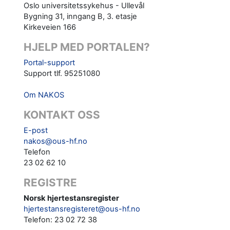
Oslo universitetssykehus - Ullevål
Bygning 31, inngang B, 3. etasje
Kirkeveien 166
HJELP MED PORTALEN?
Portal-support
Support tlf. 95251080
Om NAKOS
KONTAKT OSS
E-post
nakos@ous-hf.no
Telefon
23 02 62 10
REGISTRE
Norsk hjertestansregister
hjertestansregisteret@ous-hf.no
Telefon: 23 02 72 38