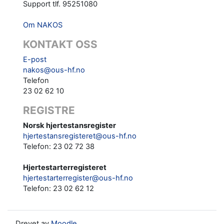
Support tlf. 95251080
Om NAKOS
KONTAKT OSS
E-post
nakos@ous-hf.no
Telefon
23 02 62 10
REGISTRE
Norsk hjertestansregister
hjertestansregisteret@ous-hf.no
Telefon: 23 02 72 38
Hjertestarterregisteret
hjertestarterregister@ous-hf.no
Telefon:
23 02 62 12‬‬
Drevet av
Moodle