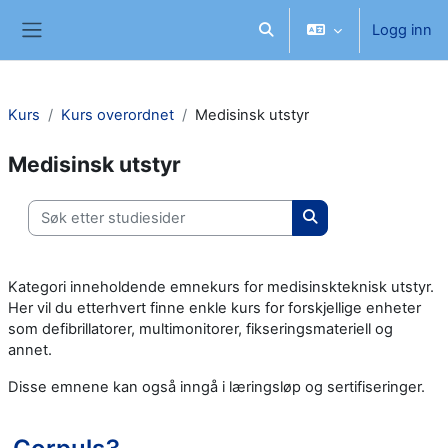
Gå til hovedinnhold
Logg inn
Veksle inndata for søk
Sidepanel
Kurs
Kurs overordnet
Medisinsk utstyr
Medisinsk utstyr
Søk etter studiesider
Søk etter studieside
Kategori inneholdende emnekurs for medisinskteknisk utstyr.
Her vil du etterhvert finne enkle kurs for forskjellige enheter
som defibrillatorer, multimonitorer, fikseringsmateriell og
annet.
Disse emnene kan også inngå i læringsløp og sertifiseringer.