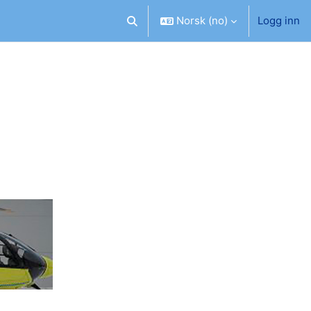
Norsk ‎(no)‎
Logg inn
Veksle inndata for søk