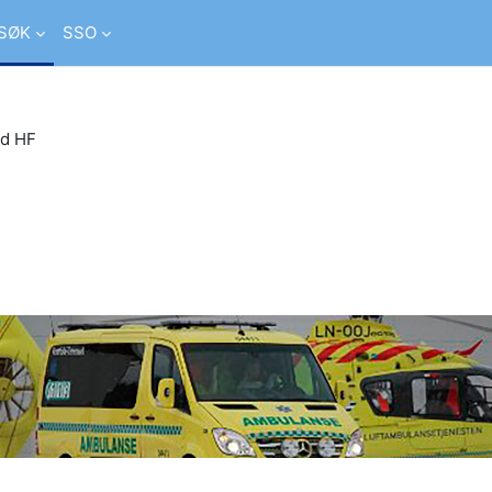
SØK
SSO
ld HF
er studiesider