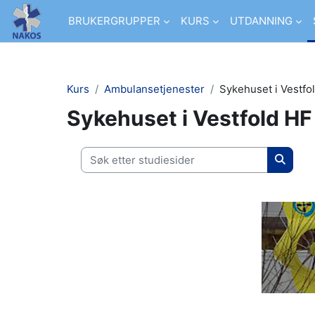
Gå til hovedinnhold
BRUKERGRUPPER
KURS
UTDANNING
Kurs
Ambulansetjenester
Sykehuset i Vestfo
Sykehuset i Vestfold HF
Søk etter studiesider
Søk ett