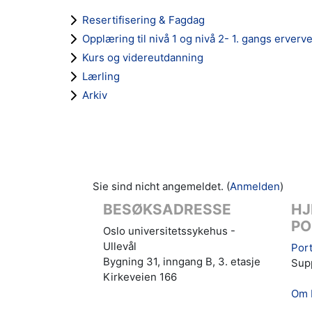
Resertifisering & Fagdag
Opplæring til nivå 1 og nivå 2- 1. gangs erverv
Kurs og videreutdanning
Lærling
Arkiv
Sie sind nicht angemeldet. (
Anmelden
)
BESØKSADRESSE
HJ
PO
Oslo universitetssykehus -
Ullevål
Port
Bygning 31, inngang B, 3. etasje
Supp
Kirkeveien 166
Om 