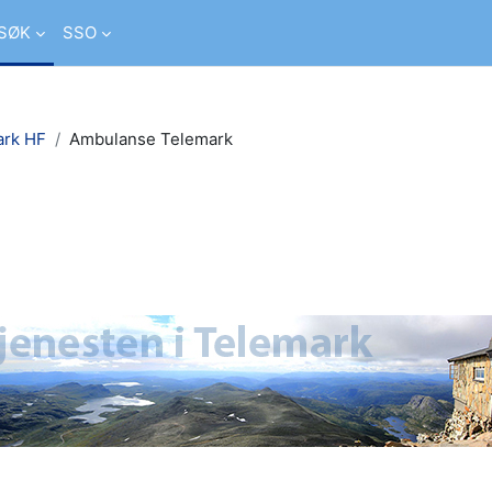
SØK
SSO
ark HF
Ambulanse Telemark
suchen