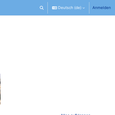
Deutsch ‎(de)‎
Anmelden
Sucheingabe umschalten