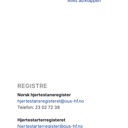
Alles aufklappen
REGISTRE
Norsk hjertestansregister
hjertestansregisteret@ous-hf.no
Telefon: 23 02 72 38
Hjertestarterregisteret
hjertestarterregister@ous-hf.no