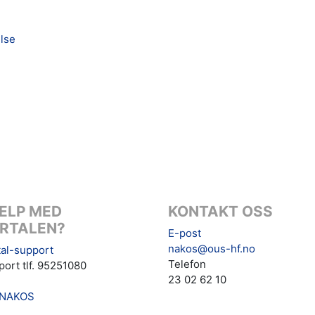
else
ELP MED
KONTAKT OSS
RTALEN?
E-post
nakos@ous-hf.no
al-support
Telefon
ort tlf. 95251080
23 02 62 10
NAKOS