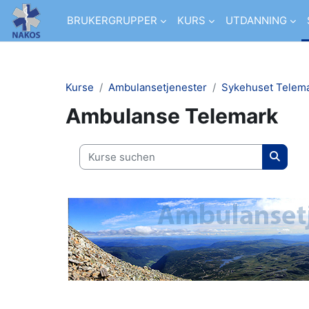
Zum Hauptinhalt
BRUKERGRUPPER
KURS
UTDANNING
Kurse
Ambulansetjenester
Sykehuset Telem
Ambulanse Telemark
Kurse suchen
Kurse 