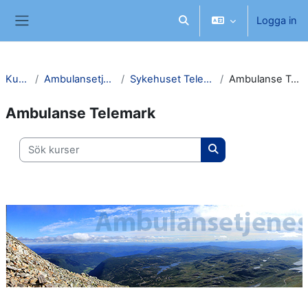
Gå direkt till huvudinnehåll
Logga in
Växla sökinmatning
Sidopanel
Kurser
Ambulansetjenester
Sykehuset Telemark HF
Ambulanse Telemark
Ambulanse Telemark
Sök kurser
Sök kurser