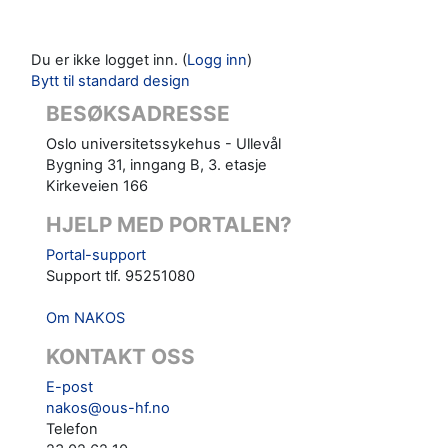
Du er ikke logget inn. (
Logg inn
)
Bytt til standard design
BESØKSADRESSE
Oslo universitetssykehus - Ullevål
Bygning 31, inngang B, 3. etasje
Kirkeveien 166
HJELP MED PORTALEN?
Portal-support
Support tlf. 95251080
Om NAKOS
KONTAKT OSS
E-post
nakos@ous-hf.no
Telefon