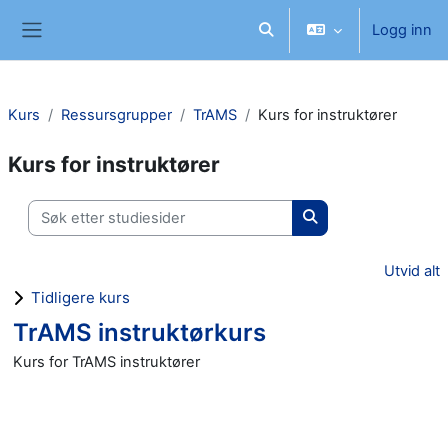
Gå til hovedinnhold
Logg inn
Veksle inndata for søk
Sidepanel
Kurs
Ressursgrupper
TrAMS
Kurs for instruktører
Kurs for instruktører
Søk etter studiesider
Søk etter studieside
Utvid alt
Tidligere kurs
TrAMS instruktørkurs
Kurs for TrAMS instruktører