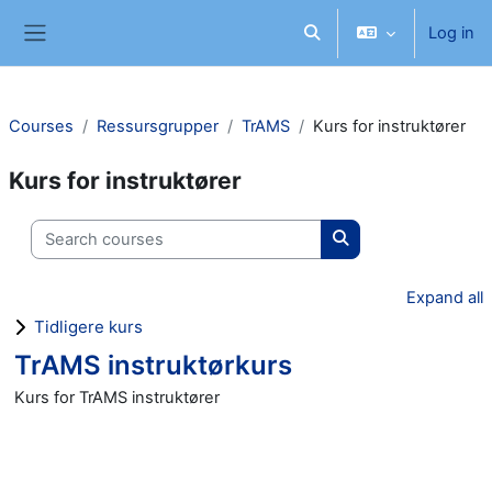
Skip to main content
Log in
Toggle search input
Side panel
Courses
Ressursgrupper
TrAMS
Kurs for instruktører
Kurs for instruktører
Search courses
Search courses
Expand all
Tidligere kurs
TrAMS instruktørkurs
Kurs for TrAMS instruktører