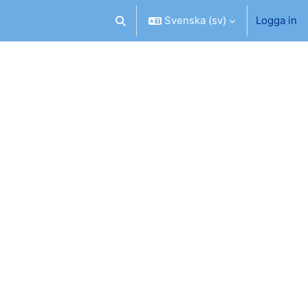
Svenska ‎(sv)‎
Logga in
Växla sökinmatning