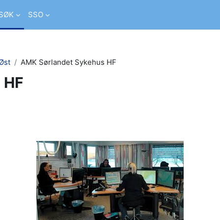
SØK
SSO
Øst
AMK Sørlandet Sykehus HF
 HF
rser