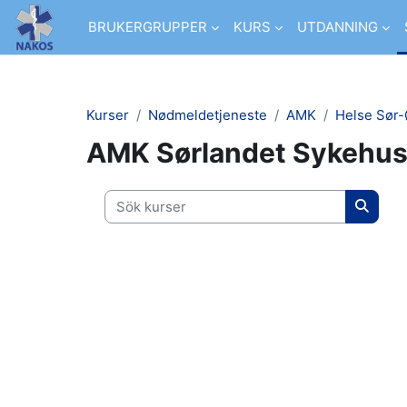
Gå direkt till huvudinnehåll
BRUKERGRUPPER
KURS
UTDANNING
Kurser
Nødmeldetjeneste
AMK
Helse Sør-
AMK Sørlandet Sykehus
Sök kurser
Sök ku