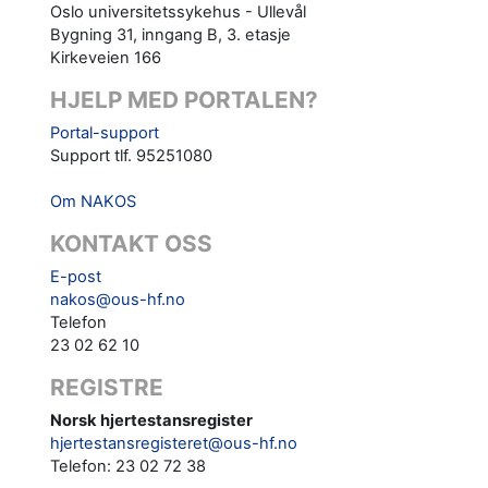
Oslo universitetssykehus - Ullevål
Bygning 31, inngang B, 3. etasje
Kirkeveien 166
HJELP MED PORTALEN?
Portal-support
Support tlf. 95251080
Om NAKOS
KONTAKT OSS
E-post
nakos@ous-hf.no
Telefon
23 02 62 10
REGISTRE
Norsk hjertestansregister
hjertestansregisteret@ous-hf.no
Telefon: 23 02 72 38