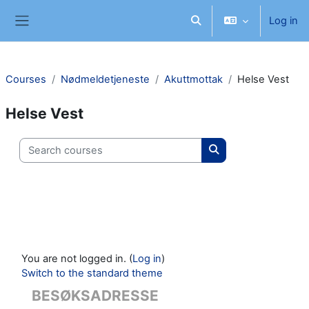
Skip to main content
Log in
Toggle search input
Side panel
Courses
Nødmeldetjeneste
Akuttmottak
Helse Vest
Helse Vest
Search courses
Search courses
You are not logged in. (
Log in
)
Switch to the standard theme
BESØKSADRESSE