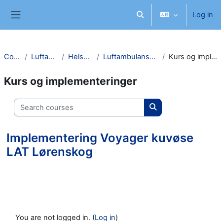
Skip to main content
Log in
Toggle search input
Side panel
Courses
Luftambulanse
Helse Sør-Øst
Luftambulansetjenesten OUS
Kurs og implementeringer
Kurs og implementeringer
Search courses
Search courses
Implementering Voyager kuvøse
LAT Lørenskog
You are not logged in. (
Log in
)