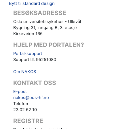
Bytt til standard design
BESØKSADRESSE
Oslo universitetssykehus - Ullevål
Bygning 31, inngang B, 3. etasje
Kirkeveien 166
HJELP MED PORTALEN?
Portal-support
Support tlf. 95251080
Om NAKOS
KONTAKT OSS
E-post
nakos@ous-hf.no
Telefon
23 02 62 10
REGISTRE