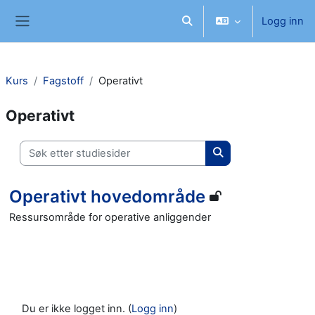
Gå til hovedinnhold
Logg inn
Veksle inndata for søk
Sidepanel
Kurs
Fagstoff
Operativt
Operativt
Søk etter studiesider
Søk etter studieside
Operativt hovedområde
Ressursområde for operative anliggender
Du er ikke logget inn. (
Logg inn
)