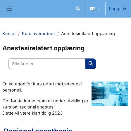
Gå direkt till huvudinnehåll
Logga in
Växla sökinmatning
Sidopanel
Kurser
Kurs overordnet
Anestesirelatert opplæring
Anestesirelatert opplæring
Sök kurser
Sök kurser
En kategori for kurs rettet mot anestesi-
personell.
Det første kurset som er under utvikling er
kurs om regional anestesi.
Dette vil være klart tidlig 2023