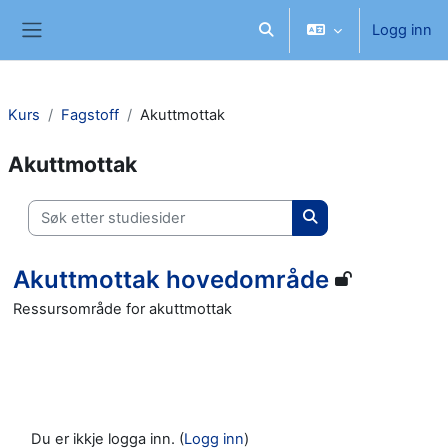
Gå til hovudinnhaldet
Logg inn
Veksle inndata for søk
Sidepanel
Kurs
Fagstoff
Akuttmottak
Akuttmottak
Søk etter studiesider
Søk etter studieside
Akuttmottak hovedområde
Ressursområde for akuttmottak
Du er ikkje logga inn. (
Logg inn
)