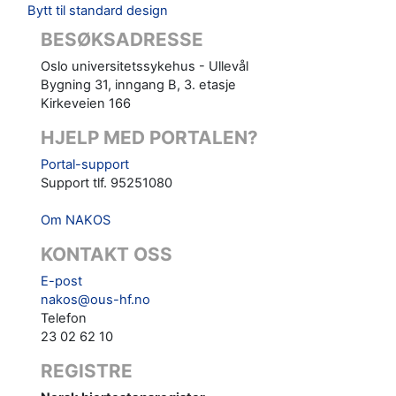
Bytt til standard design
BESØKSADRESSE
Oslo universitetssykehus - Ullevål
Bygning 31, inngang B, 3. etasje
Kirkeveien 166
HJELP MED PORTALEN?
Portal-support
Support tlf. 95251080
Om NAKOS
KONTAKT OSS
E-post
nakos@ous-hf.no
Telefon
23 02 62 10
REGISTRE