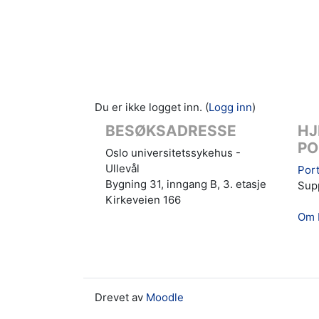
Du er ikke logget inn. (
Logg inn
)
BESØKSADRESSE
HJ
PO
Oslo universitetssykehus -
Ullevål
Port
Bygning 31, inngang B, 3. etasje
Supp
Kirkeveien 166
Om 
Drevet av
Moodle