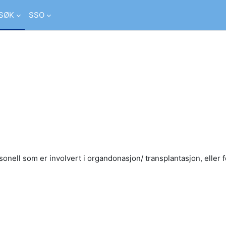
SØK
SSO
er studiesider
onell som er involvert i organdonasjon/ transplantasjon, eller 