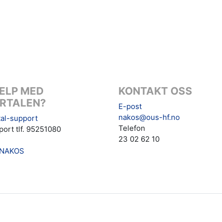
ELP MED
KONTAKT OSS
RTALEN?
E-post
nakos@ous-hf.no
al-support
Telefon
ort tlf. 95251080
23 02 62 10
NAKOS