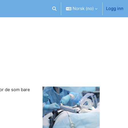
Norsk ‎(no)‎
Logg inn
Veksle inndata for søk
for de som bare