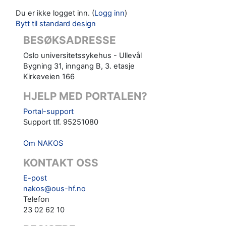
Du er ikke logget inn. (
Logg inn
)
Bytt til standard design
BESØKSADRESSE
Oslo universitetssykehus - Ullevål
Bygning 31, inngang B, 3. etasje
Kirkeveien 166
HJELP MED PORTALEN?
Portal-support
Support tlf. 95251080
Om NAKOS
KONTAKT OSS
E-post
nakos@ous-hf.no
Telefon
23 02 62 10