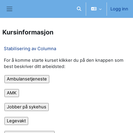
Gå til hovedinnhold
Logg inn
Veksle inndata for søk
Sidepanel
Kursinformasjon
Stabilisering av Columna
For å komme starte kurset klikker du på den knappen som
best beskriver ditt arbeidsted: