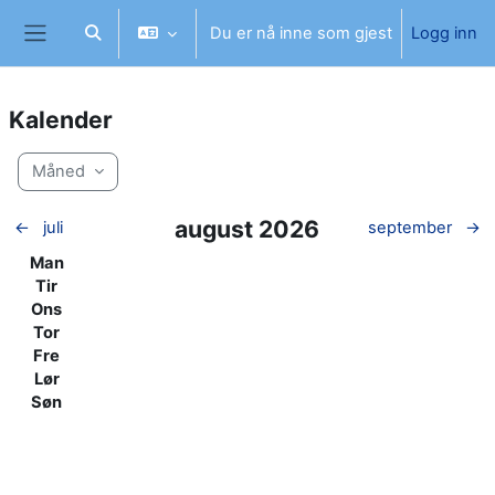
Gå til hovedinnhold
Du er nå inne som gjest
Logg inn
Veksle inndata for søk
Sidepanel
Kalender
Måned
august 2026
←
juli
september
→
Mandag
Man
Tirsdag
Tir
Onsdag
Ons
Torsdag
Tor
Fredag
Fre
Lørdag
Lør
Søndag
Søn