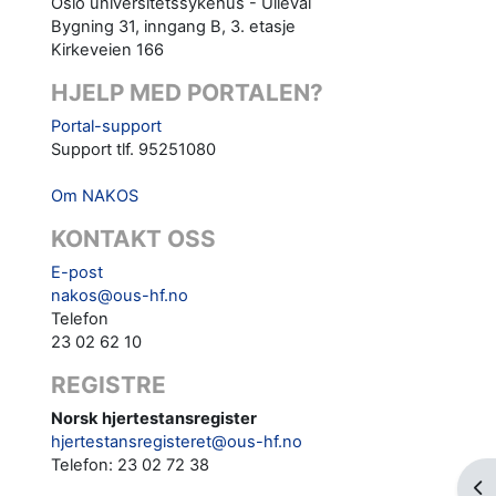
Oslo universitetssykehus - Ullevål
Bygning 31, inngang B, 3. etasje
Kirkeveien 166
HJELP MED PORTALEN?
Portal-support
Support tlf. 95251080
Om NAKOS
KONTAKT OSS
E-post
nakos@ous-hf.no
Telefon
23 02 62 10
REGISTRE
Norsk hjertestansregister
hjertestansregisteret@ous-hf.no
Telefon: 23 02 72 38
Nyt