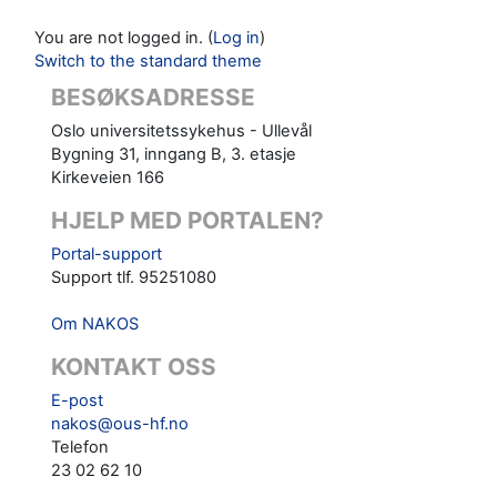
You are not logged in. (
Log in
)
Switch to the standard theme
BESØKSADRESSE
Oslo universitetssykehus - Ullevål
Bygning 31, inngang B, 3. etasje
Kirkeveien 166
HJELP MED PORTALEN?
Portal-support
Support tlf. 95251080
Om NAKOS
KONTAKT OSS
E-post
nakos@ous-hf.no
Telefon
23 02 62 10