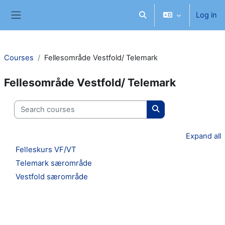
Skip to main content
Log in
Toggle search input
Side panel
Courses
Fellesområde Vestfold/ Telemark
Fellesområde Vestfold/ Telemark
Search courses
Search courses
Expand all
Felleskurs VF/VT
Telemark særområde
Vestfold særområde