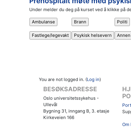
Prehospitalt møte med psykisk
Under melder du deg på kurset ved å klikke på de
You are not logged in. (
Log in
)
BESØKSADRESSE
HJ
PO
Oslo universitetssykehus -
Ullevål
Port
Bygning 31, inngang B, 3. etasje
Supp
Kirkeveien 166
Om 