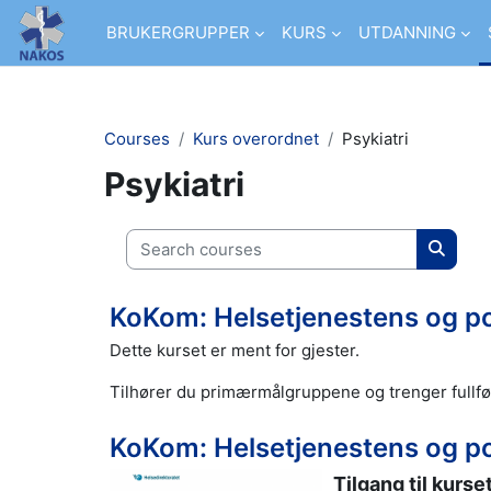
Skip to main content
BRUKERGRUPPER
KURS
UTDANNING
Courses
Kurs overordnet
Psykiatri
Psykiatri
Search courses
Search
KoKom: Helsetjenestens og pol
Dette kurset er ment for gjester.
Tilhører du primærmålgruppene og trenger fullfø
KoKom: Helsetjenestens og pol
Tilgang til kurs