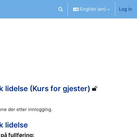
English ‎(en)‎
Log in
Toggle search input
lidelse (Kurs for gjester)
ne der etter innlogging.
 lidelse
å fullføring: