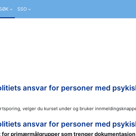
SØK
SSO
 courses
itiets ansvar for personer med psykisk 
rtsporing, velger du kurset under og bruker innmeldingsknappe
itiets ansvar for personer med psykisk
et for primærmålgrupper som trenger dokumentasjon p