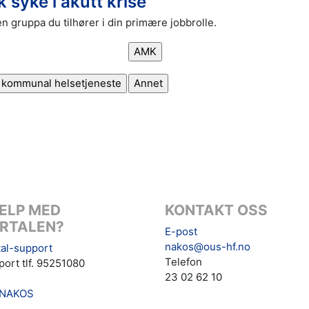
 syke i akutt krise
n gruppa du tilhører i din primære jobbrolle.
ELP MED
KONTAKT OSS
RTALEN?
E-post
nakos@ous-hf.no
al-support
Telefon
ort tlf. 95251080
23 02 62 10
NAKOS