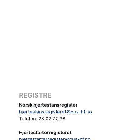
REGISTRE
Norsk hjertestansregister
hjertestansregisteret@ous-hf.no
Telefon: 23 02 72 38
Hjertestarterregisteret
hjertestarterregister@ous-hf.no