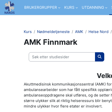
Gå til hovudinnhaldet
BRUKERGRUPPER
KURS
UTDANNING
Kurs
Nødmeldetjeneste
AMK
Helse Nord
AMK Finnmark
Søk etter studiesider
Søk ett
Velk
Akuttmedisinsk kommunikasjonssentral (AMK) for F
ambulansearbeider som har fått spesifikk opplæri
ambulanseoppdragene skal utføres, og de setter 
større ulykker slik at riktig helseressurs blir benyt
mindre ulykker hvor flere etater er involvert.