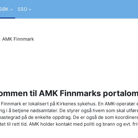
SØK
SSO
AMK Finnmark
er studiesider
ommen til AMK Finnmarks portalo
innmark er lokalisert på Kirkenes sykehus. En AMK-operatør er
ng i å betjene nødsamtaler. De styrer også hvem som skal utfør
hastegrad på de enkelte oppdrag. De er også de som koordiner
tet til rett tid. AMK holder kontakt med politi og brann og evt. fri