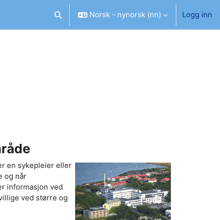
Norsk - nynorsk ‎(nn)‎
Logg inn
Veksle inndata for søk
mråde
 en sykepleier eller
e og når
er informasjon ved
villige ved større og