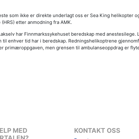
este som ikke er direkte underlagt oss er Sea King helikopter 
e (HRS) etter anmodning fra AMK.
 Lakselv har Finnmarkssykehuset beredskap med anestesilege. 
 til enhver tid har i beredskap. Redningshelikoptrene gjennom
 er primæroppgaven, men grensen til ambulanseoppdrag er flyt
ELP MED
KONTAKT OSS
RTALEN?