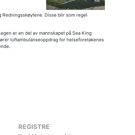
og Redningsskøytene. Disse blir som regel
Legen er en del av mannskapet på Sea King
fører luftambulanseoppdrag for helseforetakenes
ende.
REGISTRE