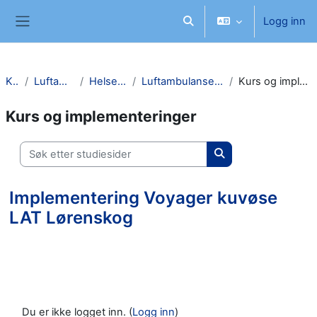
Gå til hovedinnhold
Logg inn
Veksle inndata for søk
Sidepanel
Kurs
Luftambulanse
Helse Sør-Øst
Luftambulansetjenesten OUS
Kurs og implementeringer
Kurs og implementeringer
Søk etter studiesider
Søk etter studieside
Implementering Voyager kuvøse
LAT Lørenskog
Du er ikke logget inn. (
Logg inn
)