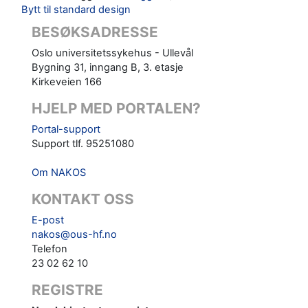
Bytt til standard design
BESØKSADRESSE
Oslo universitetssykehus - Ullevål
Bygning 31, inngang B, 3. etasje
Kirkeveien 166
HJELP MED PORTALEN?
Portal-support
Support tlf. 95251080
Om NAKOS
KONTAKT OSS
E-post
nakos@ous-hf.no
Telefon
23 02 62 10
REGISTRE