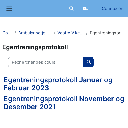
Passer au contenu principal
Connexion
Activer/désactiver la saisie d
Panneau latéral
Cours
Ambulansetjenester
Vestre Viken HF
Egentreningsprotokoll
Egentreningsprotokoll
Rechercher des cours
Rechercher des cou
Egentreningsprotokoll Januar og
Februar 2023
Egentreningsprotokoll November og
Desember 2021