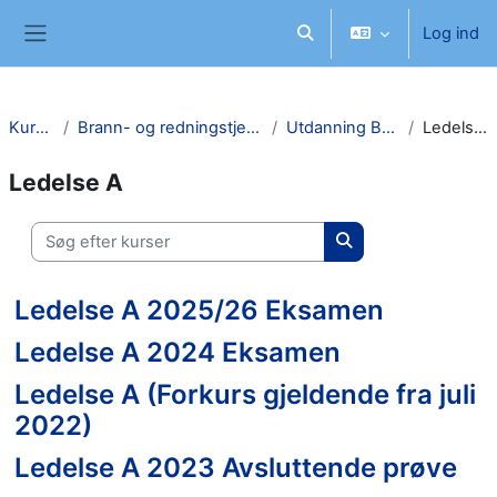
Gå til hovedindhold
Log ind
Skift søgeindput
Sidepanel
Kurser
Brann- og redningstjeneste
Utdanning Brann
Ledelse A
Ledelse A
Søg efter kurser
Søg efter kurser
Ledelse A 2025/26 Eksamen
Ledelse A 2024 Eksamen
Ledelse A (Forkurs gjeldende fra juli
2022)
Ledelse A 2023 Avsluttende prøve