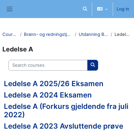
Skip to main content
Log in
Toggle search input
Side panel
Courses
Brann- og redningstjeneste
Utdanning Brann
Ledelse A
Ledelse A
Search courses
Search courses
Ledelse A 2025/26 Eksamen
Ledelse A 2024 Eksamen
Ledelse A (Forkurs gjeldende fra juli
2022)
Ledelse A 2023 Avsluttende prøve