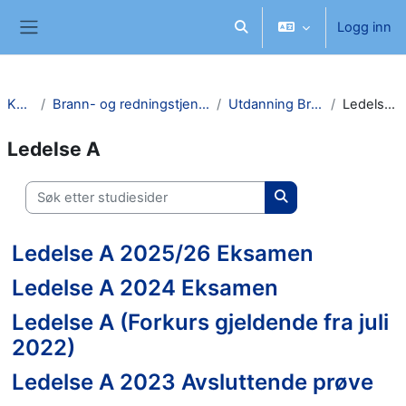
Gå til hovudinnhaldet
Logg inn
Veksle inndata for søk
Sidepanel
Kurs
Brann- og redningstjeneste
Utdanning Brann
Ledelse A
Ledelse A
Søk etter studiesider
Søk etter studieside
Ledelse A 2025/26 Eksamen
Ledelse A 2024 Eksamen
Ledelse A (Forkurs gjeldende fra juli
2022)
Ledelse A 2023 Avsluttende prøve