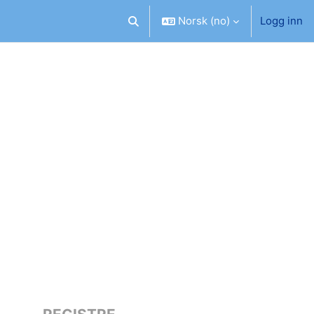
Norsk ‎(no)‎
Logg inn
Veksle inndata for søk