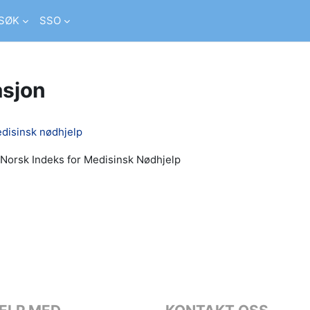
SØK
SSO
asjon
edisinsk nødhjelp
 Norsk Indeks for Medisinsk Nødhjelp