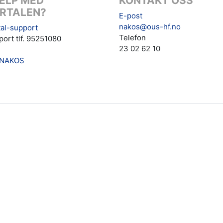
ELP MED
KONTAKT OSS
RTALEN?
E-post
nakos@ous-hf.no
al-support
Telefon
ort tlf. 95251080
23 02 62 10
NAKOS