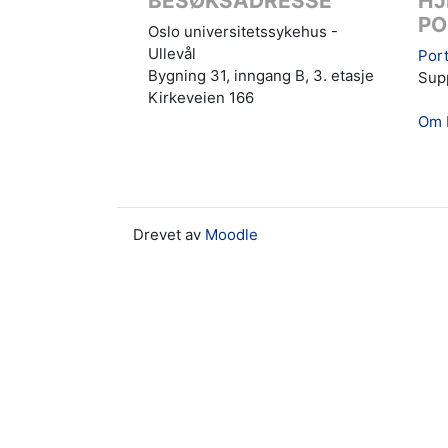
BESØKSADRESSE
HJ
PO
Oslo universitetssykehus -
Ullevål
Port
Bygning 31, inngang B, 3. etasje
Supp
Kirkeveien 166
Om 
Drevet av
Moodle