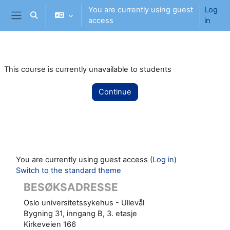
Skip to main content
You are currently using guest
Log
Toggle search input
access
in
Side panel
This course is currently unavailable to students
Continue
You are currently using guest access (
Log in
)
Switch to the standard theme
BESØKSADRESSE
Oslo universitetssykehus - Ullevål
Bygning 31, inngang B, 3. etasje
Kirkeveien 166