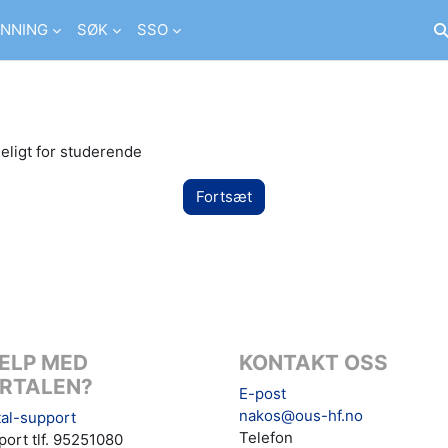
NNING
SØK
SSO
Sk
eligt for studerende
Fortsæt
ELP MED
KONTAKT OSS
RTALEN?
E-post
nakos@ous-hf.no
al-support
Telefon
ort tlf. 95251080