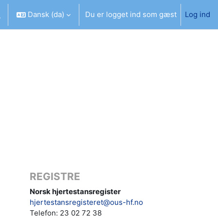
Dansk ‎(da)‎
Du er logget ind som gæst
Log ind
ift søgeindput
REGISTRE
Norsk hjertestansregister
hjertestansregisteret@ous-hf.no
Telefon: 23 02 72 38